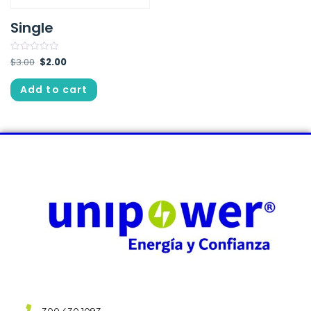
Single
Rated
$
3.00
$
2.00
0
out
of
Add to cart
5
300 430 1093