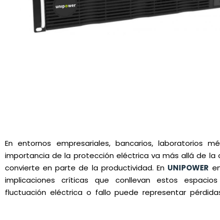
En entornos empresariales, bancarios, laboratorios méd
importancia de la protección eléctrica va más allá de la
convierte en parte de la productividad. En
UNIPOWER
en
gama de solu
implicaciones críticas que conllevan estos espaci
infraestructura eléctrica de tu empresa garantizando la 
fluctuación eléctrica o fallo puede representar pérdid