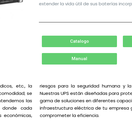
extender la vida útil de sus baterías incor
Catalogo
Manual
icos, etc., la
riesgos para la seguridad humana y la 
 comodidad; se
Nuestras UPS están diseñadas para prote
tendemos las
ciones en diferentes capacidades y tipos que fortalecen la
os donde cada
continuidad sin
as económicas,
comprometer la eficiencia.