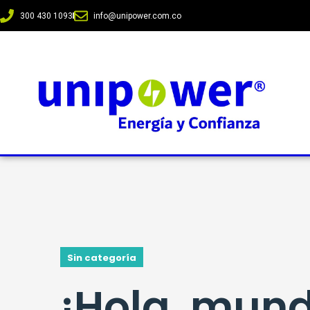
300 430 1093
info@unipower.com.co
Sin categoría
¡Hola, mun